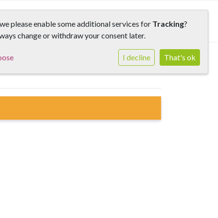
we please enable some additional services for
Tracking
?
ways change or withdraw your consent later.
oose
I decline
That's ok
Eenheid en verbinding