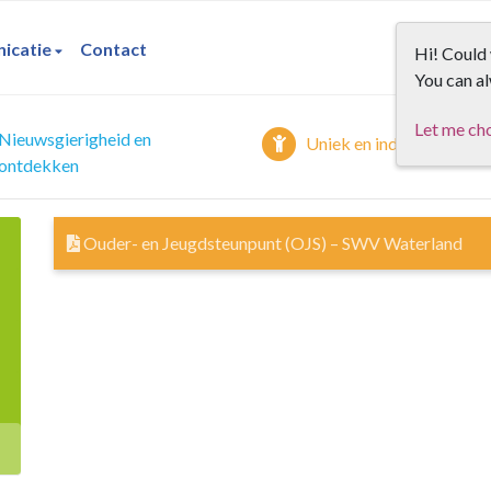
icatie
Contact
Hi! Could 
You can al
Let me ch
Nieuwsgierigheid en
Uniek en individueel
ontdekken
Ouder- en Jeugdsteunpunt (OJS) – SWV Waterland