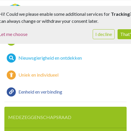
Toggle
Hi! Could we please enable some additional services for
Tracking
can always change or withdraw your consent later.
Let me choose
I decline
That'
Bescherming en veiligheid
Nieuwsgierigheid en ontdekken
Uniek en individueel
Eenheid en verbinding
MEDEZEGGENSCHAPSRAAD